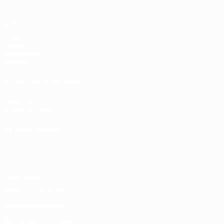
Jogos
Sorteios
Grupos
Vídeos
Estatísticas
Equipas
SITES' DA REDE UEFA
UEFA.com
Fundação UEFA
MUDAR IDIOMA
Português
English
Français
Deutsch
Русский
Español
Italia
Privacidade
Termos e condições
Política de cookies
Definições de cookies