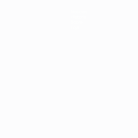
Notícias
História
Sobre
Loja
no
Português