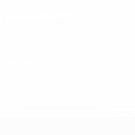
24/12/1982 (43)
DATA DE NASCIMENTO
Estatísticas-chave
3
Jogos disputados
0
Cartões amarelos
* Suspensa até indicação em contrário. <a href='ht
suspendem-
Futsal EURO