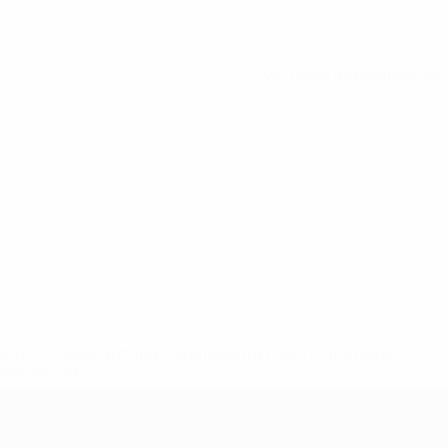
Ver todas as estatísticas
ews/0272-148df3b7106d-c8b619c60f97-1000--fifa-uefa-
rmações</a>