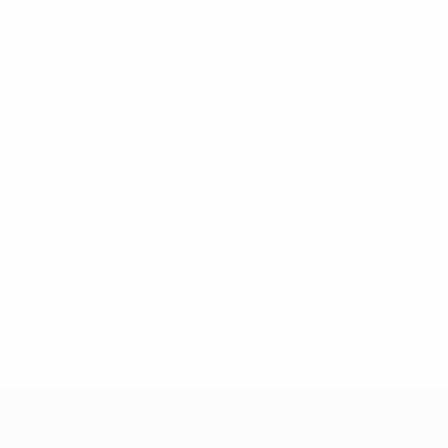
1
Total de remates
0,34 méd. por jogo
0
Cartões vermelhos
tps://pt.uefa.com/insideuefa/mediaservices/mediareleases/n
equipas-e-seleccoes-russas-de-todas-as-prov/'>Mais info