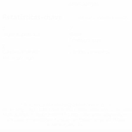
31/5/1990 (36)
Estatísticas-chave
Ver todas as estatísticas
2
2
Jogos disputados
Golos
1 méd. por jogo
2
0
Cartões amarelos
Cartões vermelhos
1 méd. por jogo
* Suspensa até indicação em contrário. <a
href='https://pt.uefa.com/insideuefa/mediaservices/medi
148df3b7106d-c8b619c60f97-1000--fifa-uefa-suspendem-
equipas-e-seleccoes-russas-de-todas-as-prov/'>Mais
informações</a>