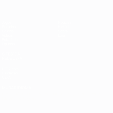
Futsal EURO
Jogos
Notícias
Sorteios
História
Grupos
Sobre
Vídeos
Loja
Estatísticas
Equipas
SITES' DA
REDE UEFA
UEFA.com
Fundação
UEFA
MUDAR IDIOMA
Português
English
Français
Deutsch
Русский
Español
Italiano
Português