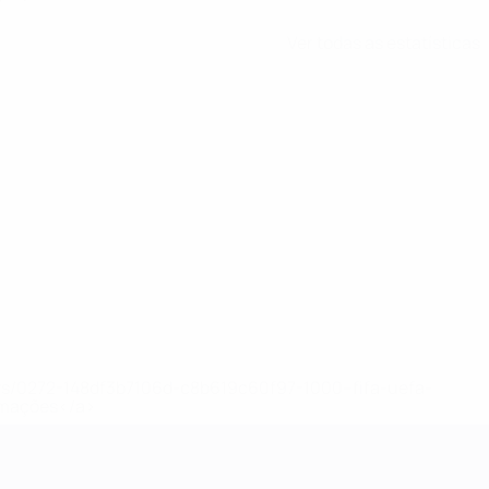
Ver todas as estatísticas
ews/0272-148df3b7106d-c8b619c60f97-1000--fifa-uefa-
rmações</a>