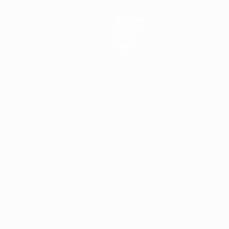
Notícias
História
Sobre
Loja
no
Português