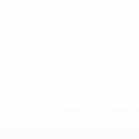
320
Minutos jogados
35,56 méd. por jogo
1
Cartões amarelos
0,12 méd. por jogo
tps://pt.uefa.com/insideuefa/mediaservices/mediareleases/n
equipas-e-seleccoes-russas-de-todas-as-prov/'>Mais info