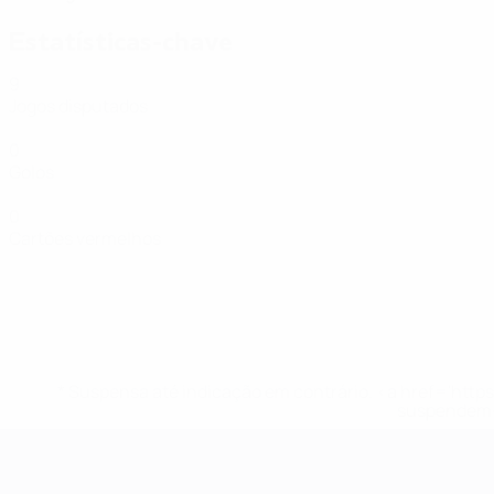
Estatísticas-chave
9
Jogos disputados
0
Golos
0
Cartões vermelhos
* Suspensa até indicação em contrário. <a href='ht
suspendem-
Futsal EURO