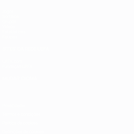
Jogos
Sorteios
Grupos
Vídeos
Estatísticas
Equipas
SITES' DA REDE UEFA
UEFA.com
Fundação UEFA
MUDAR IDIOMA
Português
English
Français
Deutsch
Русский
Español
Italia
Privacidade
Termos e condições
Política de cookies
Definições de cookies