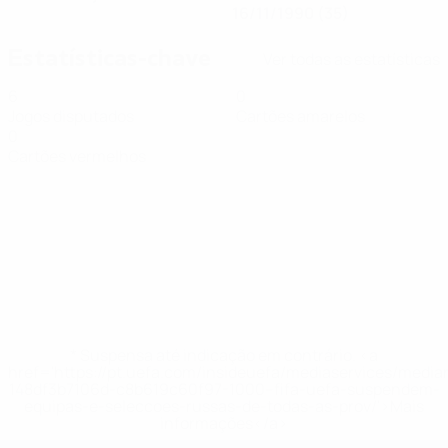
16/11/1990 (35)
Estatísticas-chave
Ver todas as estatísticas
6
0
Jogos disputados
Cartões amarelos
0
Cartões vermelhos
* Suspensa até indicação em contrário. <a
href='https://pt.uefa.com/insideuefa/mediaservices/medi
148df3b7106d-c8b619c60f97-1000--fifa-uefa-suspendem-
equipas-e-seleccoes-russas-de-todas-as-prov/'>Mais
informações</a>