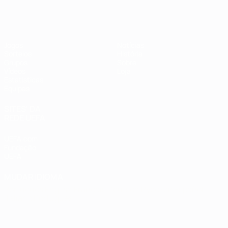
Futsal EURO
Jogos
Notícias
Sorteios
História
Grupos
Sobre
Vídeos
Loja
Estatísticas
Equipas
SITES' DA
REDE UEFA
UEFA.com
Fundação
UEFA
MUDAR IDIOMA
Português
English
Français
Deutsch
Русский
Español
Italiano
Português