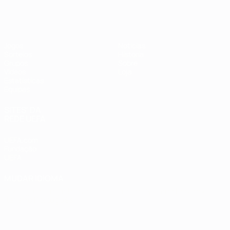
Futsal EURO
Jogos
Notícias
Sorteios
História
Grupos
Sobre
Vídeos
Loja
Estatísticas
Equipas
SITES' DA
REDE UEFA
UEFA.com
Fundação
UEFA
MUDAR IDIOMA
Português
English
Français
Deutsch
Русский
Español
Italiano
Português