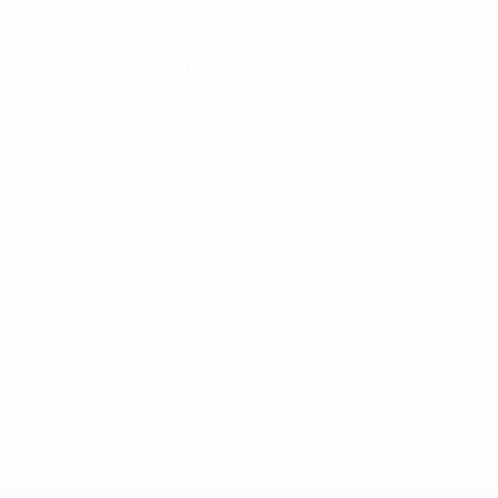
04/11/1986 (39)
Estatísticas-chave
Ver todas as estatísticas
2
80
Jogos disputados
Minutos jogados
40 méd. por jogo
0
0
Golos
Cartões amarelos
0
Cartões vermelhos
* Suspensa até indicação em contrário. <a
href='https://pt.uefa.com/insideuefa/mediaservices/medi
148df3b7106d-c8b619c60f97-1000--fifa-uefa-suspendem-
equipas-e-seleccoes-russas-de-todas-as-prov/'>Mais
informações</a>