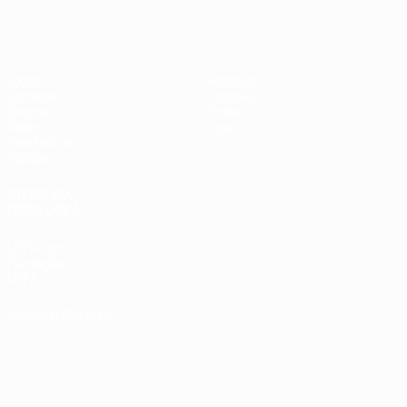
Futsal EURO
Jogos
Notícias
Sorteios
História
Grupos
Sobre
Vídeos
Loja
Estatísticas
Equipas
SITES' DA
REDE UEFA
UEFA.com
Fundação
UEFA
MUDAR IDIOMA
Português
English
Français
Deutsch
Русский
Español
Italiano
Português