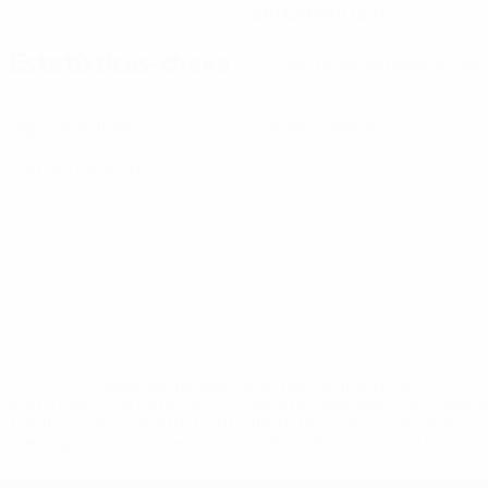
20/12/1980 (45)
Estatísticas-chave
Ver todas as estatísticas
1
0
Jogos disputados
Cartões amarelos
0
Cartões vermelhos
* Suspensa até indicação em contrário. <a
href='https://pt.uefa.com/insideuefa/mediaservices/medi
148df3b7106d-c8b619c60f97-1000--fifa-uefa-suspendem-
equipas-e-seleccoes-russas-de-todas-as-prov/'>Mais
informações</a>