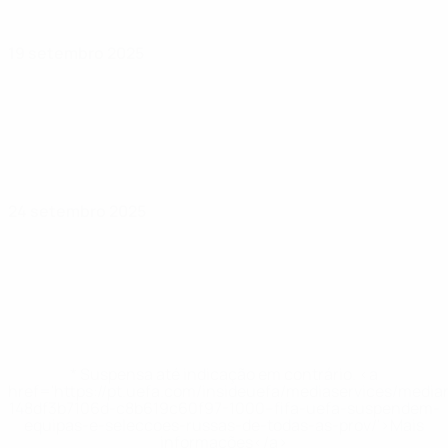
19 setembro 2025
24 setembro 2025
* Suspensa até indicação em contrário. <a
href='https://pt.uefa.com/insideuefa/mediaservices/medi
148df3b7106d-c8b619c60f97-1000--fifa-uefa-suspendem-
equipas-e-seleccoes-russas-de-todas-as-prov/'>Mais
informações</a>