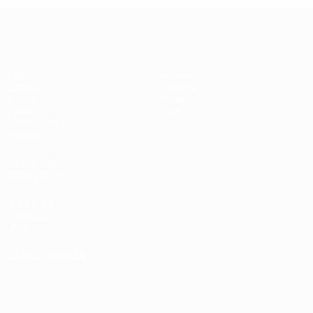
Futsal EURO
Jogos
Notícias
Sorteios
História
Grupos
Sobre
Vídeos
Loja
Estatísticas
Equipas
SITES' DA
REDE UEFA
UEFA.com
Fundação
UEFA
MUDAR IDIOMA
Português
English
Français
Deutsch
Русский
Español
Italiano
Português