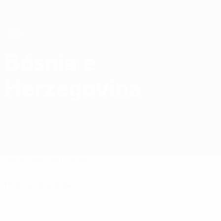
Saltar
para
o
conteúdo
principal
Futsal EURO
Bósnia e
Bósnia e Herzegovina Futsal EURO 2026
Herzegovina
Geral
Jogos
Estat.
Equipa
13 dezembro 2024