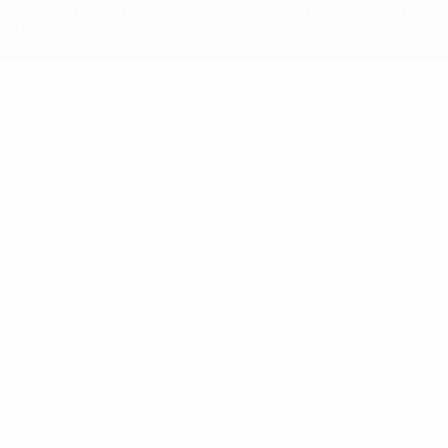
UEFA.com implica o seu acordo com os Termos e Condições, e com
a Política de Privacidade.