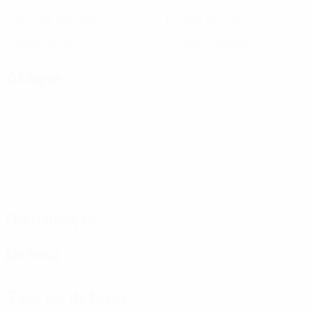
Golos
Golos sofridos
3,84 méd. por jogo
1,5 méd. por jogo
6
0
Cartões amarelos
Cartões vermelhos
1 méd. por jogo
Ataque
Distribuição
Defesa
Tipo de defesas