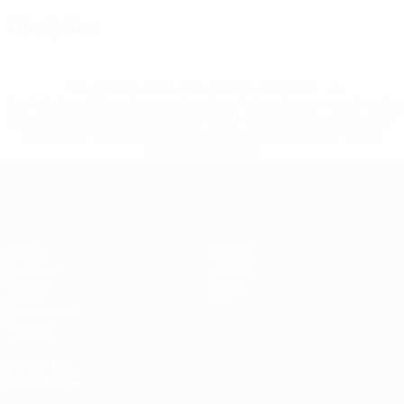
Disciplina
* Suspensa até indicação em contrário. <a
href='https://pt.uefa.com/insideuefa/mediaservices/medi
148df3b7106d-c8b619c60f97-1000--fifa-uefa-suspendem-
equipas-e-seleccoes-russas-de-todas-as-prov/'>Mais
informações</a>
Futsal EURO
Jogos
Notícias
Sorteios
História
Grupos
Sobre
Vídeos
Loja
Estatísticas
Equipas
SITES' DA
REDE UEFA