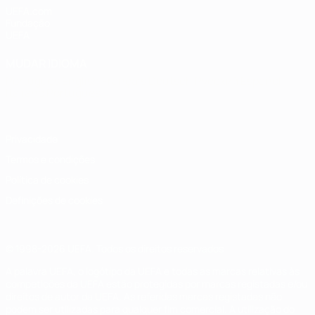
UEFA.com
Fundação
UEFA
MUDAR IDIOMA
Português
English
Français
Deutsch
Русский
Español
Italiano
Português
Privacidade
Termos e condições
Política de cookies
Definições de cookies
© 1998-2026 UEFA. Todos os direitos reservados
A palavra UEFA, o logótipo da UEFA e todas as marcas relativas às
competições da UEFA estão protegidas por marcas registadas e/ou
direitos de autor da UEFA. As referidas marcas registadas não
podem ser utilizadas para qualquer fim comercial. A utilização do