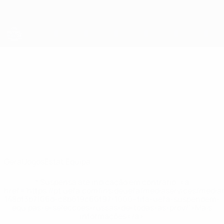
Saltar
para
o
conteúdo
principal
Futsal EURO
Rússia*
Rússia* Estat. Futsal EURO 2026
Geral
Jogos
Estat.
Equipa
* Suspensa até indicação em contrário. <a
href='https://pt.uefa.com/insideuefa/mediaservices/medi
148df3b7106d-c8b619c60f97-1000--fifa-uefa-suspendem-
equipas-e-seleccoes-russas-de-todas-as-prov/'>Mais
informações</a>