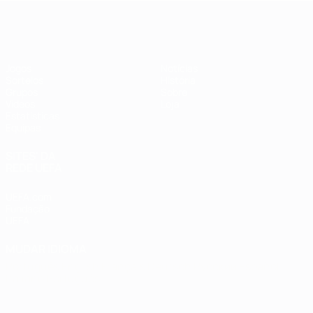
Futsal EURO
Jogos
Notícias
Sorteios
História
Grupos
Sobre
Vídeos
Loja
Estatísticas
Equipas
SITES' DA
REDE UEFA
UEFA.com
Fundação
UEFA
MUDAR IDIOMA
Português
English
Français
Deutsch
Русский
Español
Italiano
Português