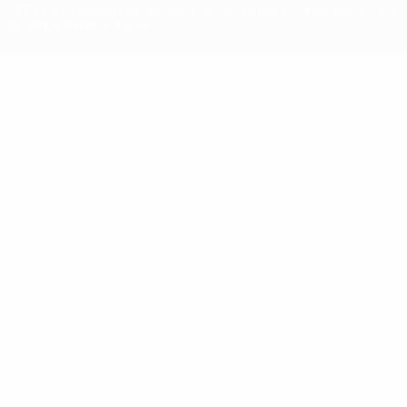
UEFA.com implica o seu acordo com os Termos e Condições, e com
a Política de Privacidade.