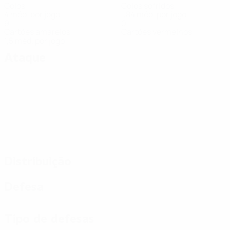
Golos
Golos sofridos
4 méd. por jogo
1,84 méd. por jogo
9
0
Cartões amarelos
Cartões vermelhos
1,5 méd. por jogo
Ataque
Distribuição
Defesa
Tipo de defesas