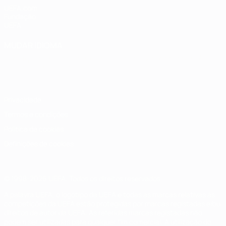
UEFA.com
Fundação
UEFA
MUDAR IDIOMA
Português
English
Français
Deutsch
Русский
Español
Italiano
Português
Privacidade
Termos e condições
Política de cookies
Definições de cookies
© 1998-2026 UEFA. Todos os direitos reservados
A palavra UEFA, o logótipo da UEFA e todas as marcas relativas às
competições da UEFA estão protegidas por marcas registadas e/ou
direitos de autor da UEFA. As referidas marcas registadas não
podem ser utilizadas para qualquer fim comercial. A utilização do