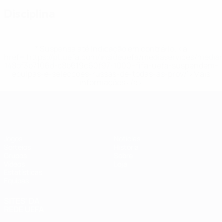
Disciplina
* Suspensa até indicação em contrário. <a
href='https://pt.uefa.com/insideuefa/mediaservices/medi
148df3b7106d-c8b619c60f97-1000--fifa-uefa-suspendem-
equipas-e-seleccoes-russas-de-todas-as-prov/'>Mais
informações</a>
Futsal EURO
Jogos
Notícias
Sorteios
História
Grupos
Sobre
Vídeos
Loja
Estatísticas
Equipas
SITES' DA
REDE UEFA