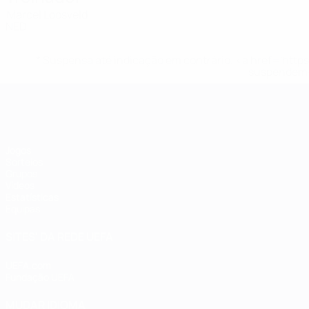
Marcel Loosveld
NED
* Suspensa até indicação em contrário. <a href='ht
suspendem-
Futsal EURO
Jogos
Sorteios
Grupos
Vídeos
Estatísticas
Equipas
SITES' DA REDE UEFA
UEFA.com
Fundação UEFA
MUDAR IDIOMA