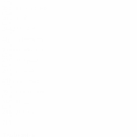
GER
25
3
-
Dorfschmid
6
GER
20
4
-
Ak
11
GER
24
4
2
Sözer
13
GER
31
4
-
Herterich
14
GER
25
6
1
Aghnima
17
GER
28
6
-
Xydias
18
GER
20
3
-
Block
21
GER
30
5
4
Schulz
22
GER
30
4
-
Hirosawa
24
GER
33
2
-
Kojic
25
GER
28
4
-
Vehab
26
GER
27
3
-
Treinador