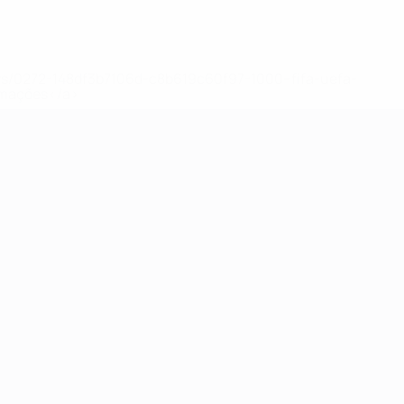
ews/0272-148df3b7106d-c8b619c60f97-1000--fifa-uefa-
rmações</a>