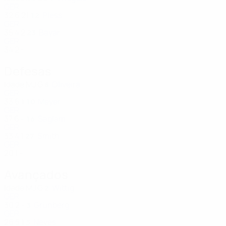
GER
32
6
21
Pless
12
GER
35
4
2
Bayar
23
GER
34
2
-
Defesas
Idade
MJ
G
Oliveira
8
GER
33
6
1
Meyer
10
GER
37
6
-
Saglam
16
GER
33
4
1
Smith
27
GER
20
1
-
Avançados
Idade
MJ
G
Wittig
2
GER
30
2
-
Grünberg
3
GER
26
5
1
Neves
5