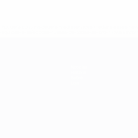
tps://pt.uefa.com/insideuefa/mediaservices/mediareleases/n
equipas-e-seleccoes-russas-de-todas-as-prov/'>Mais info
Notícias
História
Sobre
Loja