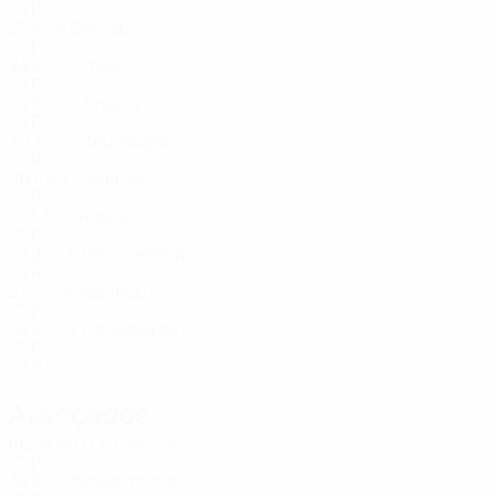
CYP
21
3
-
Omirou
8
CYP
34
3
-
Kitsiou
8
CYP
24
6
-
Krekos
10
CYP
30
7
-
Koulloupas
10
CYP
26
4
3
Michael
11
CYP
31
4
1
Rialas
13
CYP
27
2
-
Diniz Pereira
13
CYP
37
-
-
Ioannou
14
CYP
22
2
-
Papaspyrou
14
CYP
32
9
-
Avançados
Idade
MJ
G
Dimitriou
3
CYP
38
3
-
Kouloumbris
5