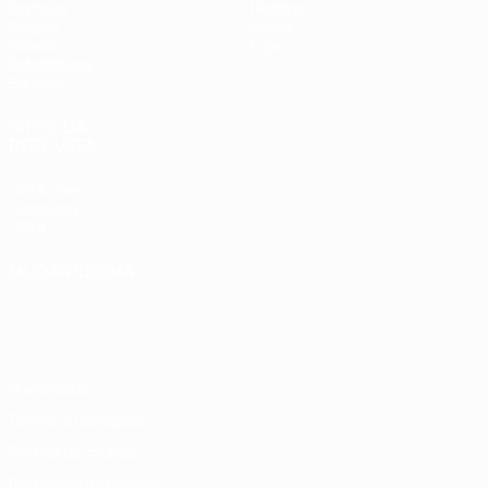
Sorteios
História
Grupos
Sobre
Vídeos
Loja
Estatísticas
Equipas
SITES' DA
REDE UEFA
UEFA.com
Fundação
UEFA
MUDAR IDIOMA
Português
English
Français
Deutsch
Русский
Español
Italiano
Português
Privacidade
Termos e condições
Política de cookies
Definições de cookies