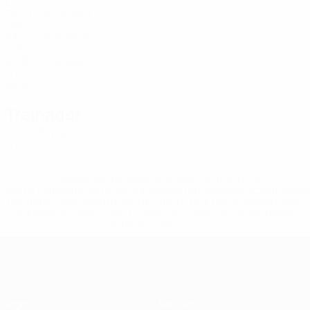
CYP
36
7
1
K. Iacovou
6
CYP
33
2
-
El Kebbe
7
CYP
26
8
2
Tsitsos
9
CYP
26
9
2
Treinador
Athos Stylianou
CYP
* Suspensa até indicação em contrário. <a
href='https://pt.uefa.com/insideuefa/mediaservices/medi
148df3b7106d-c8b619c60f97-1000--fifa-uefa-suspendem-
equipas-e-seleccoes-russas-de-todas-as-prov/'>Mais
informações</a>
Futsal EURO
Jogos
Notícias