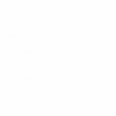
CYP
36
9
28
Stylianou
12
CYP
29
9
11
Stavridis
15
CYP
25
1
-
Defesas
Idade
MJ
G
Chadjigeorgiou
2
CYP
38
5
1
Orphanides
3
CYP
20
2
-
Kokkinos
3
CYP
35
5
-
Kanjo
3
CYP
30
-
-
Nikolaidis
4
CYP
26
4
-
Constantinides
4
CYP
32
3
1
Lakoufis
4
CYP
36
9
1
Savva
5
CYP
36
8
2
Elkebbe
7