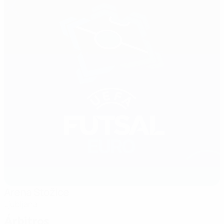
Arena Stožice
Ljubljana
Árbitros