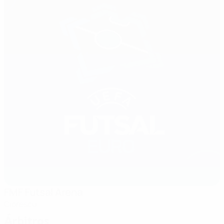
FMF Futsal Arena
Ciorescu
Árbitros