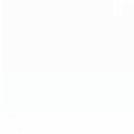
Ziggo Dome
Amesterdão
0°