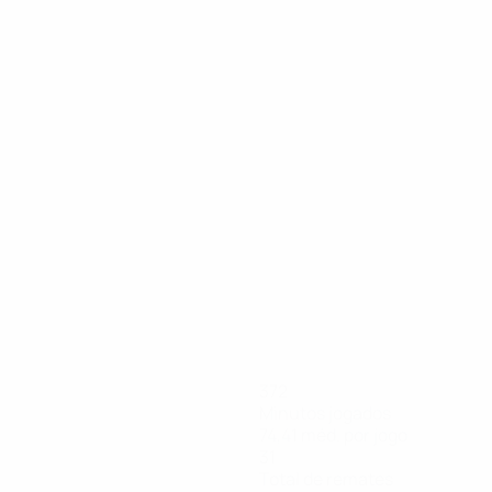
06/09/2025
Veja o grande golo 
372
Minutos jogados
74,41 méd. por jogo
31
Total de remates