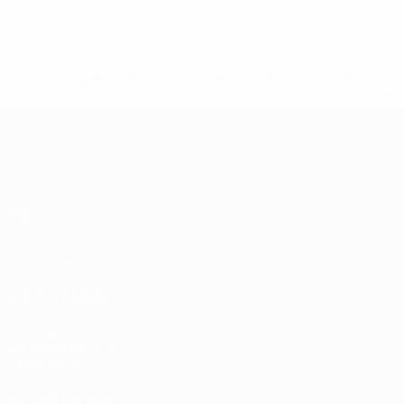
* Suspensa até indicação em contrário. <a href='ht
suspendem-
Qualificação Europeia
Jogos
Grupos
UEFA.tv
Estatísticas
VISITE TAMBÉM
UEFA.com
Por dentro da UEFA
Fundação UEFA
MUDAR IDIOMA