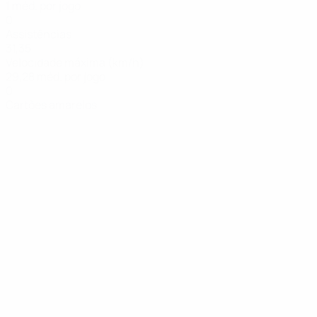
1 méd. por jogo
0
Assistências
31,35
Velocidade máxima (km/h)
29,28 méd. por jogo
0
Cartões amarelos