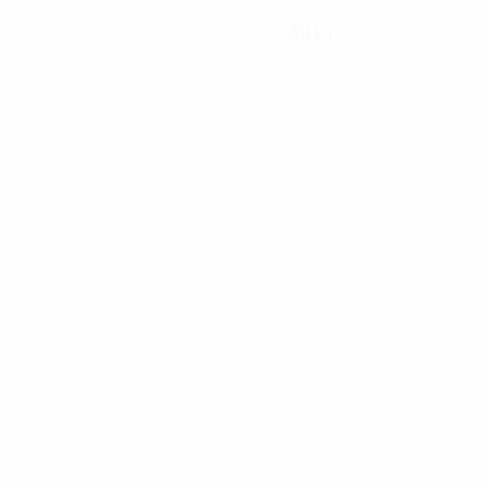
80 kg
PESO
00:18