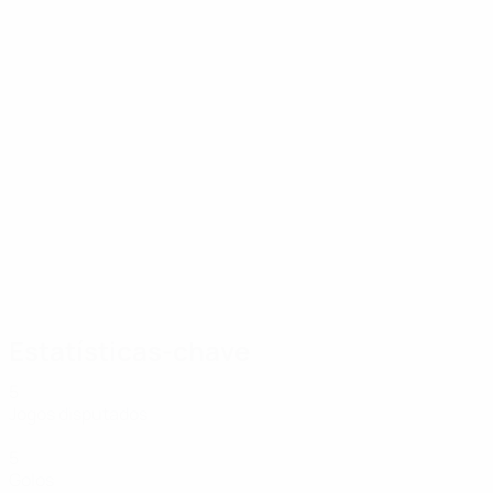
12/07/2026
Jogadores europeus com mais jogos
Estatísticas-chave
5
Jogos disputados
5
Golos