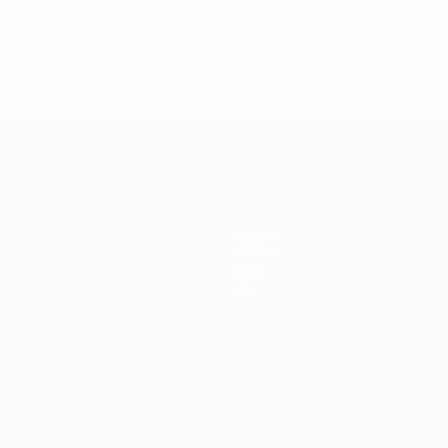
tps://pt.uefa.com/insideuefa/mediaservices/mediareleases/n
equipas-e-seleccoes-russas-de-todas-as-prov/'>Mais info
Equipas
Notícias
Sobre
Loja