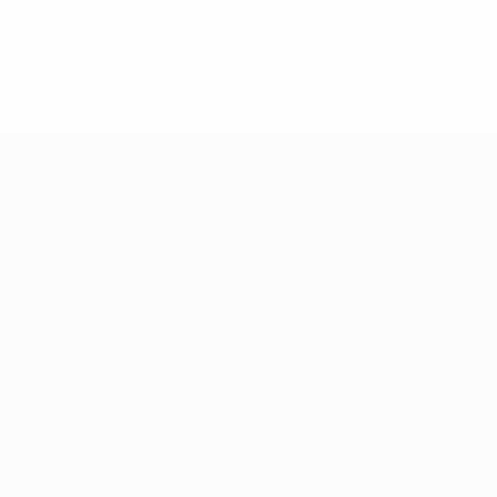
ews/0272-148df3b7106d-c8b619c60f97-1000--fifa-uefa-
rmações</a>