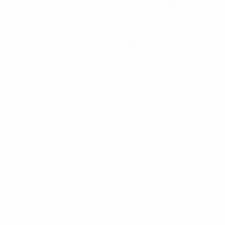
6,2 méd. por jogo
94,2%
Eficácia de passe (%)
33,7
Distância percorrida (km)
6,74 méd. por jogo
1
Cartões vermelhos
0,2 méd. por jogo