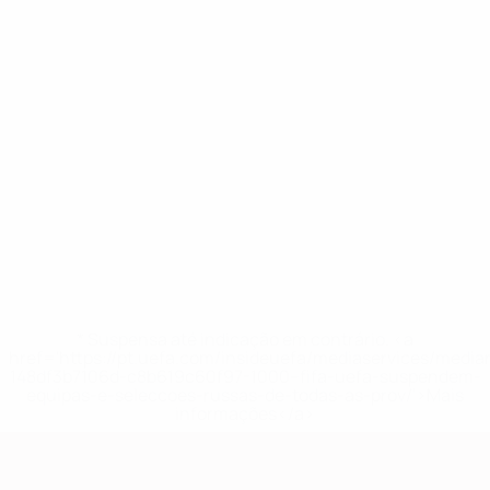
* Suspensa até indicação em contrário. <a
href='https://pt.uefa.com/insideuefa/mediaservices/medi
148df3b7106d-c8b619c60f97-1000--fifa-uefa-suspendem-
equipas-e-seleccoes-russas-de-todas-as-prov/'>Mais
informações</a>
Qualificação Europeia