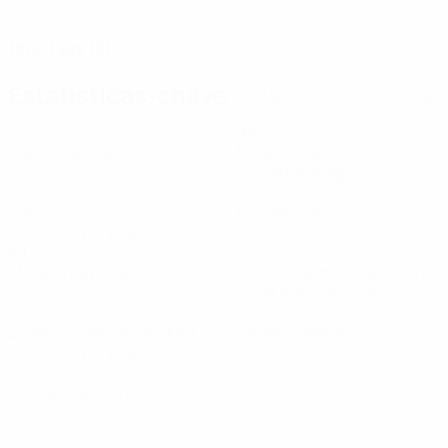
DATA DE NASCIMENTO
18/4/1995 (31)
Estatísticas-chave
Ver todas as estatísticas
2
99
Jogos disputados
Minutos jogados
33 méd. por jogo
1
0
Golos
Assistências
0,34 méd. por jogo
89,5%
32,49
Eficácia de passe (%)
Velocidade máxima (km/h)
32,28 méd. por jogo
13,07
0
Distância percorrida (km)
Cartões amarelos
4,36 méd. por jogo
0
Cartões vermelhos