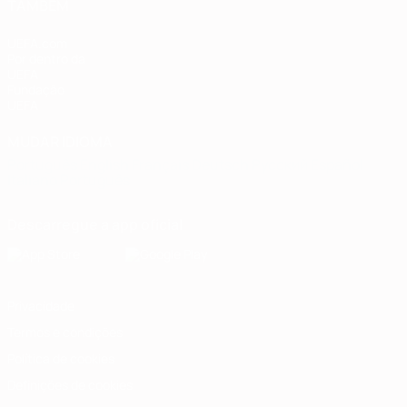
TAMBÉM
UEFA.com
Por dentro da
UEFA
Fundação
UEFA
MUDAR IDIOMA
Português
English
Français
Deutsch
Русский
Español
Italiano
Português
Descarregue a app oficial
Privacidade
Termos e condições
Política de cookies
Definições de cookies