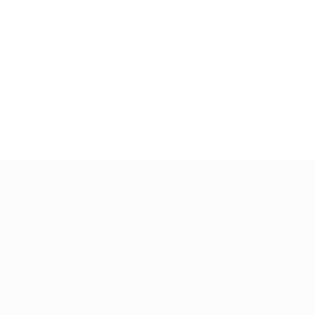
* Suspensa até indicação em contrário. <a
href='https://pt.uefa.com/insideuefa/mediaservices/medi
148df3b7106d-c8b619c60f97-1000--fifa-uefa-suspendem-
equipas-e-seleccoes-russas-de-todas-as-prov/'>Mais
informações</a>
Qualificação Europeia
Jogos
Equipas
Grupos
Notícias
UEFA.tv
Sobre
Estatísticas
Loja
VISITE