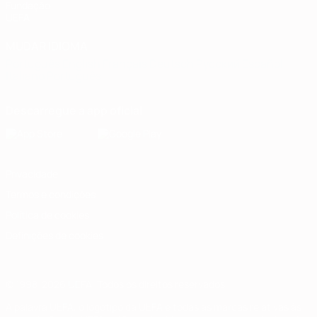
Fundação
UEFA
MUDAR IDIOMA
Português
English
Français
Deutsch
Русский
Español
Italiano
Português
Descarregue a app oficial
Privacidade
Termos e condições
Política de cookies
Definições de cookies
© 1998-2026 UEFA. Todos os direitos reservados
A palavra UEFA, o logótipo da UEFA e todas as marcas relativas às