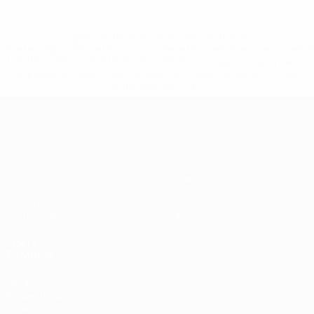
* Suspensa até indicação em contrário. <a
href='https://pt.uefa.com/insideuefa/mediaservices/medi
148df3b7106d-c8b619c60f97-1000--fifa-uefa-suspendem-
equipas-e-seleccoes-russas-de-todas-as-prov/'>Mais
informações</a>
Qualificação Europeia
Jogos
Equipas
Grupos
Notícias
UEFA.tv
Sobre
Estatísticas
Loja
VISITE
TAMBÉM
UEFA.com
Por dentro da
UEFA