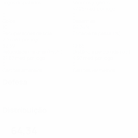
Jogos disputados
Minutos jogados
47,25 méd. por jogo
0
0
Golos
Desarmes
10
64,34%
Recuperações de bola
Eficácia de passe (%)
2,5 méd. por jogo
32,39
19,85
Velocidade máxima (km/h)
Distância percorrida (km)
27,67 méd. por jogo
4,97 méd. por jogo
0
0
Cartões amarelos
Cartões vermelhos
Defesa
Distribuição
64,34