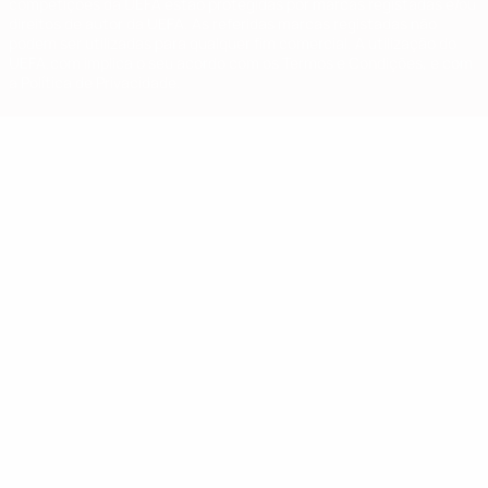
competições da UEFA estão protegidas por marcas registadas e/ou
direitos de autor da UEFA. As referidas marcas registadas não
podem ser utilizadas para qualquer fim comercial. A utilização do
UEFA.com implica o seu acordo com os Termos e Condições, e com
a Política de Privacidade.