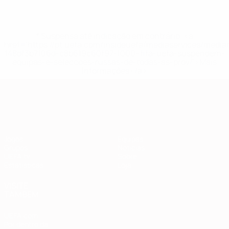
* Suspensa até indicação em contrário. <a
href='https://pt.uefa.com/insideuefa/mediaservices/medi
148df3b7106d-c8b619c60f97-1000--fifa-uefa-suspendem-
equipas-e-seleccoes-russas-de-todas-as-prov/'>Mais
informações</a>
Qualificação Europeia
Jogos
Equipas
Grupos
Notícias
UEFA.tv
Sobre
Estatísticas
Loja
VISITE
TAMBÉM
UEFA.com
Por dentro da