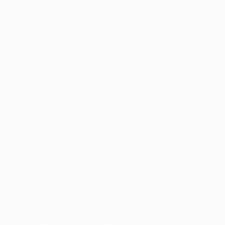
UEFA
Fundação
UEFA
MUDAR IDIOMA
Português
English
Français
Deutsch
Русский
Español
Italiano
Português
Descarregue a app oficial
Privacidade
Termos e condições
Política de cookies
Definições de cookies
© 1998-2026 UEFA. Todos os direitos reservados