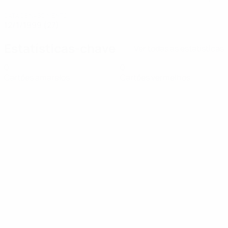
DATA DE NASCIMENTO
12/1/1999 (27)
Estatísticas-chave
Ver todas as estatísticas
0
0
Cartões amarelos
Cartões vermelhos