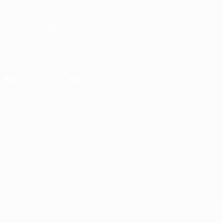
Fundação UEFA
MUDAR IDIOMA
Português
English
Français
Deutsch
Русский
Español
Italia
Descarregue a app oficial
Privacidade
Termos e condições
Política de cookies
Definições de cookies
© 1998-2026 UEFA. Todos os direitos reservados
A palavra UEFA, o logótipo da UEFA e todas as marcas relativas às c
utilizadas para qualquer fim comercial. A utilização do UEFA.com imp