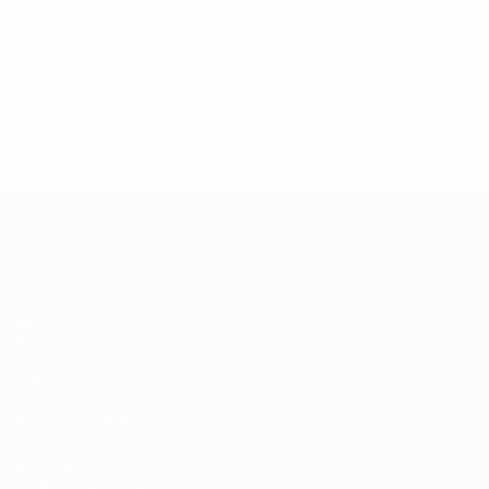
* Suspensa até indicação em contrário. <a href='ht
suspendem-
Qualificação Europeia
Jogos
Grupos
UEFA.tv
Estatísticas
VISITE TAMBÉM
UEFA.com
Por dentro da UEFA