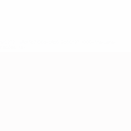
ews/0272-148df3b7106d-c8b619c60f97-1000--fifa-uefa-
rmações</a>