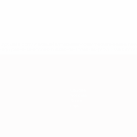
tps://pt.uefa.com/insideuefa/mediaservices/mediareleases/n
equipas-e-seleccoes-russas-de-todas-as-prov/'>Mais info
Equipas
Notícias
Sobre
Loja