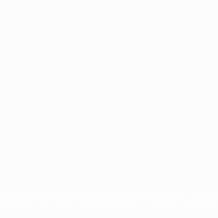
no
Português
ompetições da UEFA estão protegidas por marcas registadas e/ou direi
lica o seu acordo com os Termos e Condições, e com a Política de Priva