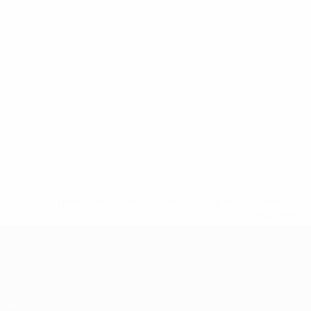
* Suspensa até indicação em contrário. <a href='ht
suspendem-
Qualificação Europeia
Jogos