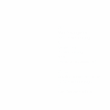
201
Minutos jogados
100,5 méd. por jogo
6
Desarmes
3 méd. por jogo
83%
Eficácia de passe (%)
25,04
Distância percorrida (km)
12,52 méd. por jogo
0
Cartões vermelhos