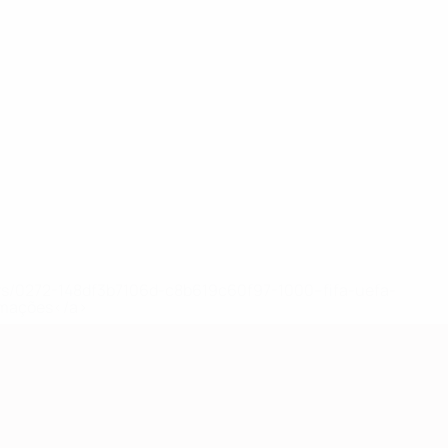
ews/0272-148df3b7106d-c8b619c60f97-1000--fifa-uefa-
rmações</a>