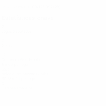
09/12/1997 (28)
DATA DE NASCIMENTO
Estatísticas-chave
2
Jogos disputados
0
Golos
12
Recuperações de bola
6 méd. por jogo
32,3
Velocidade máxima (km/h)
30,78 méd. por jogo
0
Cartões amarelos