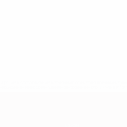
tps://pt.uefa.com/insideuefa/mediaservices/mediareleases/n
equipas-e-seleccoes-russas-de-todas-as-prov/'>Mais info
Equipas