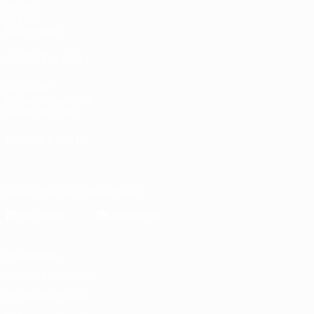
Grupos
UEFA.tv
Estatísticas
VISITE TAMBÉM
UEFA.com
Por dentro da UEFA
Fundação UEFA
MUDAR IDIOMA
Português
English
Français
Deutsch
Русский
Español
Italia
Descarregue a app oficial
Privacidade
Termos e condições
Política de cookies