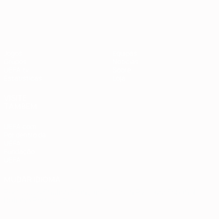
Qualificação Europeia
Jogos
Equipas
Grupos
Notícias
UEFA.tv
Sobre
Estatísticas
Loja
VISITE
TAMBÉM
UEFA.com
Por dentro da
UEFA
Fundação
UEFA
MUDAR IDIOMA
Português
English
Français
Deutsch
Русский
Español
Italiano
Português