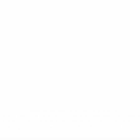
Qualificação Europeia
quinta 4 set. 2025
· Qualificação
* Suspensa até indicação em contrário. <a
href='https://pt.uefa.com/insideuefa/mediaservices/medi
148df3b7106d-c8b619c60f97-1000--fifa-uefa-suspendem-
equipas-e-seleccoes-russas-de-todas-as-prov/'>Mais
informações</a>