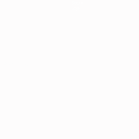
Sobre
Loja
no
Português