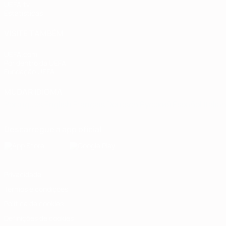
UEFA.tv
Estatísticas
VISITE TAMBÉM
UEFA.com
Por dentro da UEFA
Fundação UEFA
MUDAR IDIOMA
Português
English
Français
Deutsch
Русский
Español
Italia
Descarregue a app oficial
Privacidade
Termos e condições
Política de cookies
Definições de cookies