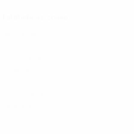
O golo do empate de Barcola
Estatísticas-chave
4
Jogos disputados
1
Golos
0,25 méd. por jogo
1
Assistências
0,25 méd. por jogo
33,82
Velocidade máxima (km/h)
30,44 méd. por jogo
0
Cartões amarelos