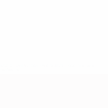
ews/0272-148df3b7106d-c8b619c60f97-1000--fifa-uefa-
rmações</a>