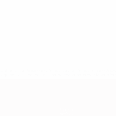
tps://pt.uefa.com/insideuefa/mediaservices/mediareleases/n
equipas-e-seleccoes-russas-de-todas-as-prov/'>Mais info
Equipas
Notícias