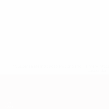
* Suspensa até indicação em contrário. <a href='ht
suspendem-
Qualificação Europeia
Jogos
Grupos