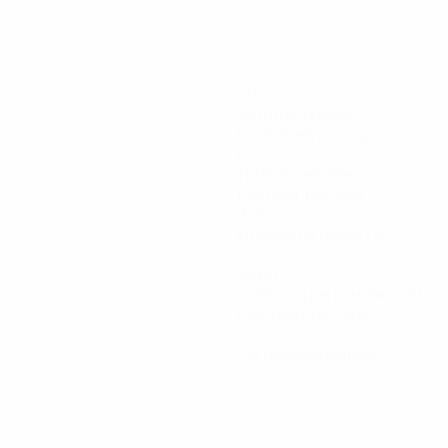
217
Minutos jogados
54,25 méd. por jogo
5
Total de remates
1,25 méd. por jogo
92%
Eficácia de passe (%)
22,64
Distância percorrida (km)
5,66 méd. por jogo
0
Cartões vermelhos