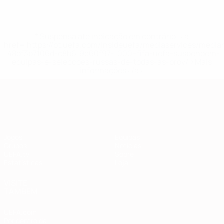
* Suspensa até indicação em contrário. <a
href='https://pt.uefa.com/insideuefa/mediaservices/medi
148df3b7106d-c8b619c60f97-1000--fifa-uefa-suspendem-
equipas-e-seleccoes-russas-de-todas-as-prov/'>Mais
informações</a>
Qualificação Europeia
Jogos
Equipas
Grupos
Notícias
UEFA.tv
Sobre
Estatísticas
Loja
VISITE
TAMBÉM
UEFA.com
Por dentro da