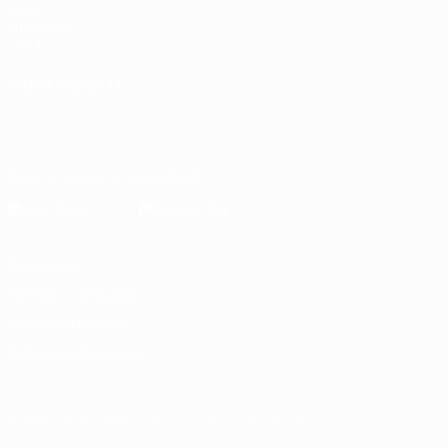
UEFA
Fundação
UEFA
MUDAR IDIOMA
Português
English
Français
Deutsch
Русский
Español
Italiano
Português
Descarregue a app oficial
Privacidade
Termos e condições
Política de cookies
Definições de cookies
© 1998-2026 UEFA. Todos os direitos reservados