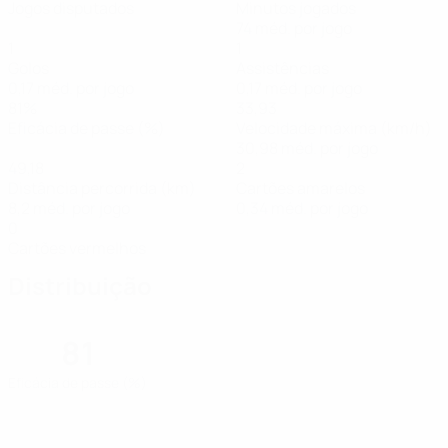
Jogos disputados
Minutos jogados
74 méd. por jogo
1
1
Golos
Assistências
0,17 méd. por jogo
0,17 méd. por jogo
81%
33,93
Eficácia de passe (%)
Velocidade máxima (km/h)
30,98 méd. por jogo
49,18
2
Distância percorrida (km)
Cartões amarelos
8,2 méd. por jogo
0,34 méd. por jogo
0
Cartões vermelhos
Distribuição
81
Eficácia de passe (%)