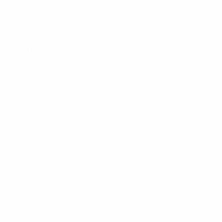
DATA DE NASCIMENTO
17/3/2002 (24)
Estatísticas-chave
Ver todas as estatísticas
3
198
Jogos disputados
Minutos jogados
66 méd. por jogo
1
0
Golos
Assistências
0,34 méd. por jogo
92,67%
29,08
Eficácia de passe (%)
Velocidade máxima (km/h)
28,7 méd. por jogo
25,09
0
Distância percorrida (km)
Cartões amarelos
8,37 méd. por jogo
0
Cartões vermelhos