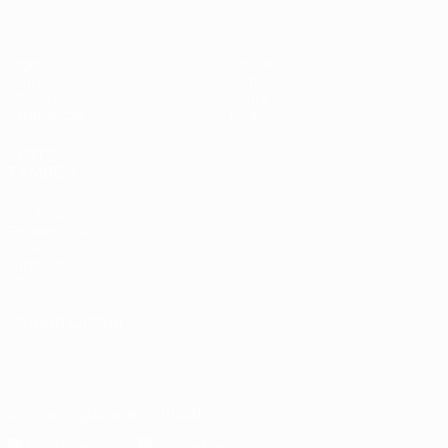
Jogos
Equipas
Grupos
Notícias
UEFA.tv
Sobre
Estatísticas
Loja
VISITE
TAMBÉM
UEFA.com
Por dentro da
UEFA
Fundação
UEFA
MUDAR IDIOMA
Português
English
Français
Deutsch
Русский
Español
Italiano
Português
Descarregue a app oficial