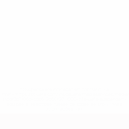
* Suspensa até indicação em contrário. <a
href='https://pt.uefa.com/insideuefa/mediaservices/medi
148df3b7106d-c8b619c60f97-1000--fifa-uefa-suspendem-
equipas-e-seleccoes-russas-de-todas-as-prov/'>Mais
informações</a>
Qualificação Europeia