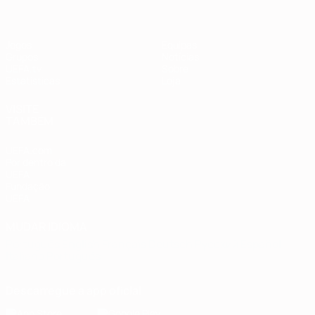
Jogos
Equipas
Grupos
Notícias
UEFA.tv
Sobre
Estatísticas
Loja
VISITE
TAMBÉM
UEFA.com
Por dentro da
UEFA
Fundação
UEFA
MUDAR IDIOMA
Português
English
Français
Deutsch
Русский
Español
Italiano
Português
Descarregue a app oficial