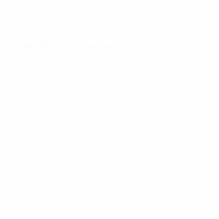
DATA DE NASCIMENTO
24/7/2002 (24)
Estatísticas-chave
Ver todas as estatísticas
3
205
Jogos disputados
Minutos jogados
51,25 méd. por jogo
1
2
Golos
Desarmes
0,25 méd. por jogo
0,5 méd. por jogo
15
83,67%
Recuperações de bola
Eficácia de passe (%)
3,75 méd. por jogo
31,85
23,04
Velocidade máxima (km/h)
Distância percorrida (km)
27,81 méd. por jogo
5,76 méd. por jogo
0
0
Cartões amarelos
Cartões vermelhos