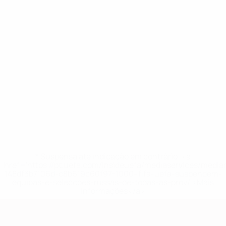
* Suspensa até indicação em contrário. <a
href='https://pt.uefa.com/insideuefa/mediaservices/medi
148df3b7106d-c8b619c60f97-1000--fifa-uefa-suspendem-
equipas-e-seleccoes-russas-de-todas-as-prov/'>Mais
informações</a>
Qualificação Europeia