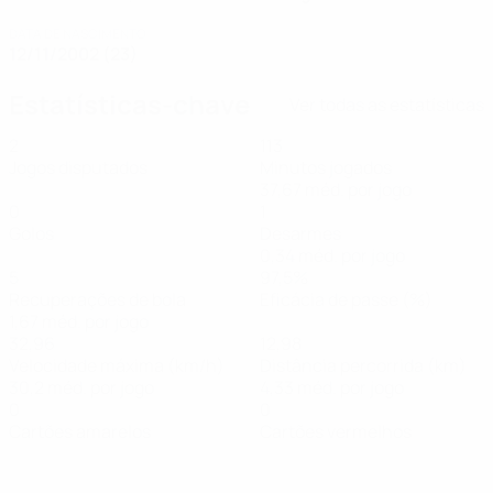
DATA DE NASCIMENTO
12/11/2002 (23)
Estatísticas-chave
Ver todas as estatísticas
2
113
Jogos disputados
Minutos jogados
37,67 méd. por jogo
0
1
Golos
Desarmes
0,34 méd. por jogo
5
97,5%
Recuperações de bola
Eficácia de passe (%)
1,67 méd. por jogo
32,96
12,98
Velocidade máxima (km/h)
Distância percorrida (km)
30,2 méd. por jogo
4,33 méd. por jogo
0
0
Cartões amarelos
Cartões vermelhos