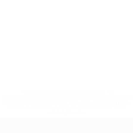
* Suspensa até indicação em contrário. <a
href='https://pt.uefa.com/insideuefa/mediaservices/medi
148df3b7106d-c8b619c60f97-1000--fifa-uefa-suspendem-
equipas-e-seleccoes-russas-de-todas-as-prov/'>Mais
informações</a>
Qualificação Europeia