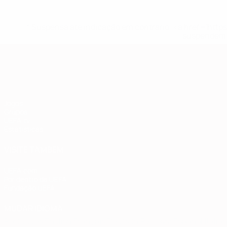
* Suspensa até indicação em contrário. <a href='ht
suspendem-
Qualificação Europeia
Jogos
Grupos
UEFA.tv
Estatísticas
VISITE TAMBÉM
UEFA.com
Por dentro da UEFA
Fundação UEFA
MUDAR IDIOMA
Português
English
Français
Deutsch
Русский
Español
Italia