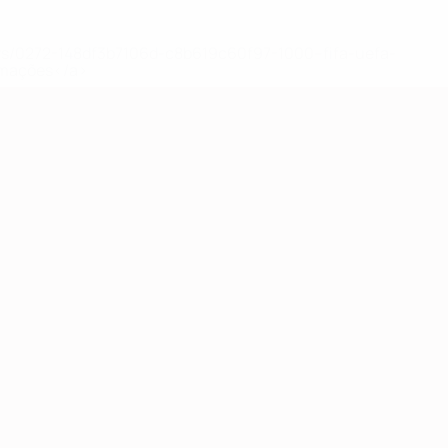
ews/0272-148df3b7106d-c8b619c60f97-1000--fifa-uefa-
rmações</a>