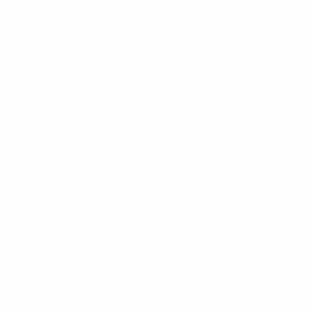
Minutos jogados
19,34 méd. por jogo
0
Assistências
29,09
Velocidade máxima (km/h)
27,27 méd. por jogo
0
Cartões amarelos