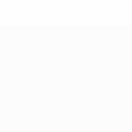
tps://pt.uefa.com/insideuefa/mediaservices/mediareleases/n
equipas-e-seleccoes-russas-de-todas-as-prov/'>Mais info
Equipas
Notícias
Sobre
Loja
no
Português