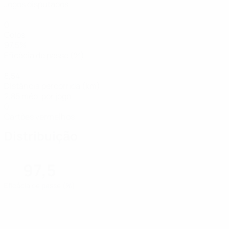
Jogos disputados
0
Golos
97,5%
Eficácia de passe (%)
8,54
Distância percorrida (km)
2,85 méd. por jogo
0
Cartões vermelhos
Distribuição
97,5
Eficácia de passe (%)