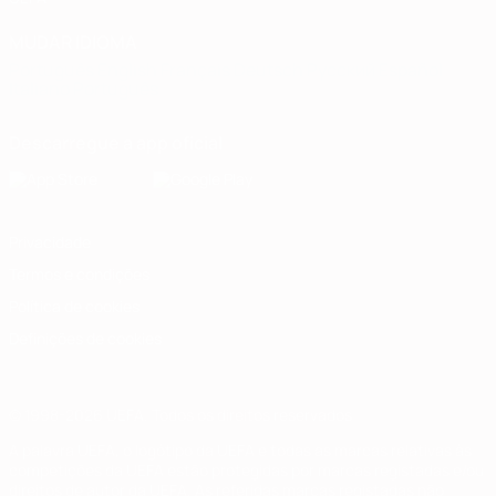
MUDAR IDIOMA
Português
English
Français
Deutsch
Русский
Español
Italiano
Português
Descarregue a app oficial
Privacidade
Termos e condições
Política de cookies
Definições de cookies
© 1998-2026 UEFA. Todos os direitos reservados
A palavra UEFA, o logótipo da UEFA e todas as marcas relativas às
competições da UEFA estão protegidas por marcas registadas e/ou
direitos de autor da UEFA. As referidas marcas registadas não