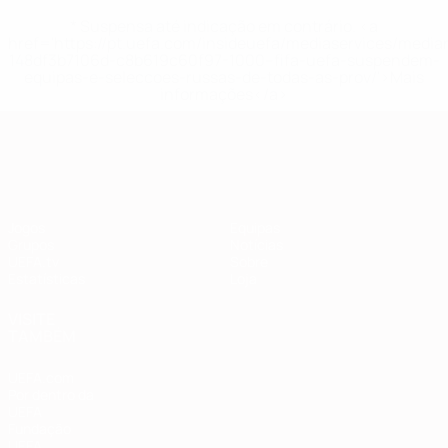
* Suspensa até indicação em contrário. <a
href='https://pt.uefa.com/insideuefa/mediaservices/medi
148df3b7106d-c8b619c60f97-1000--fifa-uefa-suspendem-
equipas-e-seleccoes-russas-de-todas-as-prov/'>Mais
informações</a>
Qualificação Europeia
Jogos
Equipas
Grupos
Notícias
UEFA.tv
Sobre
Estatísticas
Loja
VISITE
TAMBÉM
UEFA.com
Por dentro da
UEFA
Fundação
UEFA