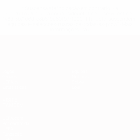
* Suspensa até indicação em contrário. <a
href='https://pt.uefa.com/insideuefa/mediaservices/medi
148df3b7106d-c8b619c60f97-1000--fifa-uefa-suspendem-
equipas-e-seleccoes-russas-de-todas-as-prov/'>Mais
informações</a>
Qualificação Europeia
Jogos
Equipas
Grupos
Notícias
UEFA.tv
Sobre
Estatísticas
Loja
VISITE
TAMBÉM
UEFA.com
Por dentro da
UEFA
Fundação
UEFA