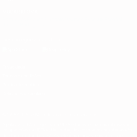
MUDAR IDIOMA
Português
English
Français
Deutsch
Русский
Español
Italiano
Português
Descarregue a app oficial
Privacidade
Termos e condições
Política de cookies
Definições de cookies
© 1998-2026 UEFA. Todos os direitos reservados
A palavra UEFA, o logótipo da UEFA e todas as marcas relativas às
competições da UEFA estão protegidas por marcas registadas e/ou
direitos de autor da UEFA. As referidas marcas registadas não