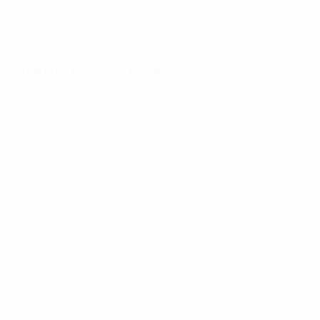
DATA DE NASCIMENTO
04/10/1999 (26)
Estatísticas-chave
Ver todas as estatísticas
0
0
Cartões amarelos
Cartões vermelhos