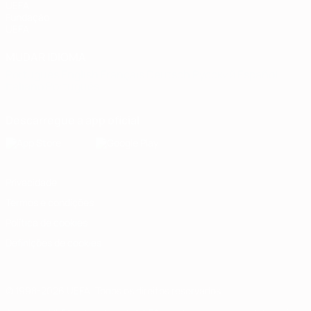
UEFA
Fundação
UEFA
MUDAR IDIOMA
Português
English
Français
Deutsch
Русский
Español
Italiano
Português
Descarregue a app oficial
Privacidade
Termos e condições
Política de cookies
Definições de cookies
© 1998-2026 UEFA. Todos os direitos reservados