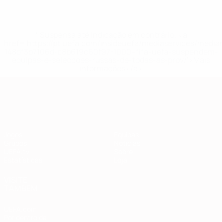
* Suspensa até indicação em contrário. <a
href='https://pt.uefa.com/insideuefa/mediaservices/medi
148df3b7106d-c8b619c60f97-1000--fifa-uefa-suspendem-
equipas-e-seleccoes-russas-de-todas-as-prov/'>Mais
informações</a>
Qualificação Europeia
Jogos
Equipas
Grupos
Notícias
UEFA.tv
Sobre
Estatísticas
Loja
VISITE
TAMBÉM
UEFA.com
Por dentro da