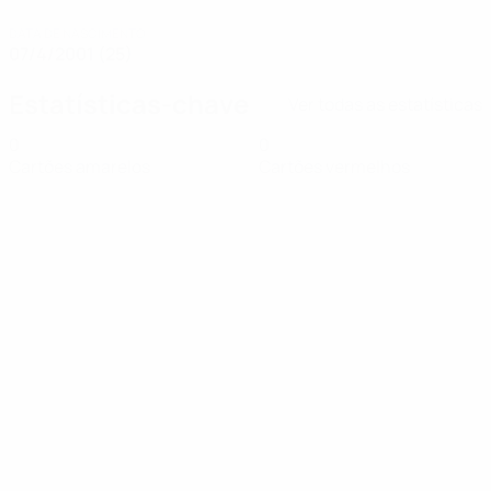
DATA DE NASCIMENTO
07/4/2001 (25)
Estatísticas-chave
Ver todas as estatísticas
0
0
Cartões amarelos
Cartões vermelhos