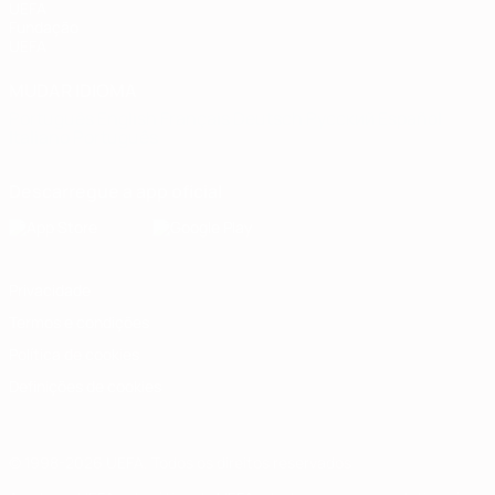
UEFA
Fundação
UEFA
MUDAR IDIOMA
Português
English
Français
Deutsch
Русский
Español
Italiano
Português
Descarregue a app oficial
Privacidade
Termos e condições
Política de cookies
Definições de cookies
© 1998-2026 UEFA. Todos os direitos reservados