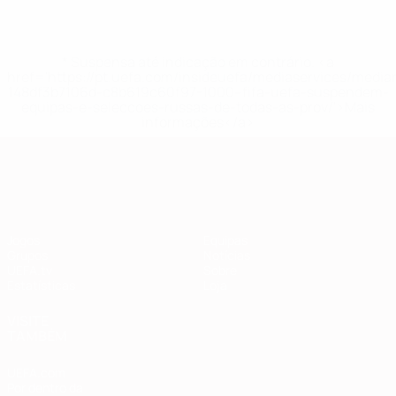
* Suspensa até indicação em contrário. <a
href='https://pt.uefa.com/insideuefa/mediaservices/medi
148df3b7106d-c8b619c60f97-1000--fifa-uefa-suspendem-
equipas-e-seleccoes-russas-de-todas-as-prov/'>Mais
informações</a>
Qualificação Europeia
Jogos
Equipas
Grupos
Notícias
UEFA.tv
Sobre
Estatísticas
Loja
VISITE
TAMBÉM
UEFA.com
Por dentro da