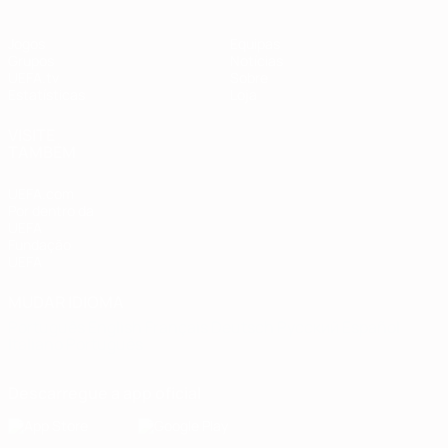
Jogos
Equipas
Grupos
Notícias
UEFA.tv
Sobre
Estatísticas
Loja
VISITE
TAMBÉM
UEFA.com
Por dentro da
UEFA
Fundação
UEFA
MUDAR IDIOMA
Português
English
Français
Deutsch
Русский
Español
Italiano
Português
Descarregue a app oficial