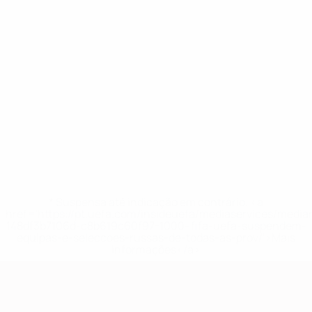
* Suspensa até indicação em contrário. <a
href='https://pt.uefa.com/insideuefa/mediaservices/medi
148df3b7106d-c8b619c60f97-1000--fifa-uefa-suspendem-
equipas-e-seleccoes-russas-de-todas-as-prov/'>Mais
informações</a>
Qualificação Europeia