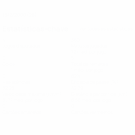
DATA DE NASCIMENTO
15/2/2000 (26)
Estatísticas-chave
Ver todas as estatísticas
4
360
Jogos disputados
Minutos jogados
72 méd. por jogo
0
5
Golos
Total de remates
1 méd. por jogo
0
82%
Assistências
Eficácia de passe (%)
32,28
42,79
Velocidade máxima (km/h)
Distância percorrida (km)
31,77 méd. por jogo
8,56 méd. por jogo
0
0
Cartões amarelos
Cartões vermelhos