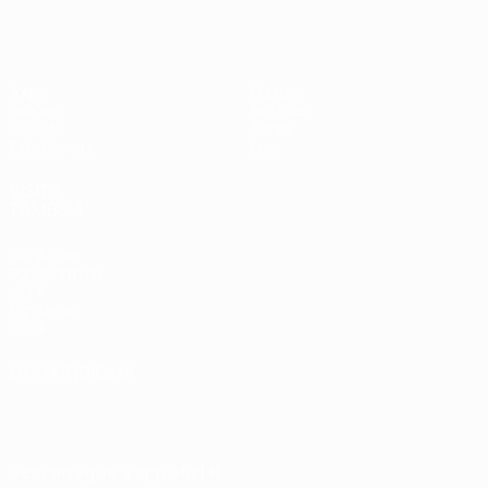
Jogos
Equipas
Grupos
Notícias
UEFA.tv
Sobre
Estatísticas
Loja
VISITE
TAMBÉM
UEFA.com
Por dentro da
UEFA
Fundação
UEFA
MUDAR IDIOMA
Português
English
Français
Deutsch
Русский
Español
Italiano
Português
Descarregue a app oficial