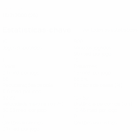
DATA DE NASCIMENTO
15/2/2000 (26)
Estatísticas-chave
Ver todas as estatísticas
10
900
Jogos disputados
Minutos jogados
90 méd. por jogo
1
15
Golos
Desarmes
0,1 méd. por jogo
1,5 méd. por jogo
66
88,8%
Recuperações de bola
Eficácia de passe (%)
6,6 méd. por jogo
32,82
104,59
Velocidade máxima (km/h)
Distância percorrida (km)
30,53 méd. por jogo
10,46 méd. por jogo
1
0
Cartões amarelos
Cartões vermelhos
0,1 méd. por jogo