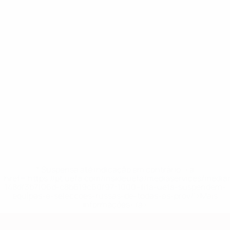
* Suspensa até indicação em contrário. <a
href='https://pt.uefa.com/insideuefa/mediaservices/medi
148df3b7106d-c8b619c60f97-1000--fifa-uefa-suspendem-
equipas-e-seleccoes-russas-de-todas-as-prov/'>Mais
informações</a>
Qualificação Europeia