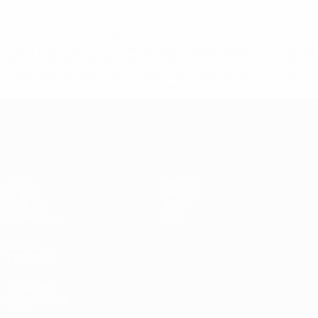
* Suspensa até indicação em contrário. <a
href='https://pt.uefa.com/insideuefa/mediaservices/medi
148df3b7106d-c8b619c60f97-1000--fifa-uefa-suspendem-
equipas-e-seleccoes-russas-de-todas-as-prov/'>Mais
informações</a>
Qualificação Europeia
Jogos
Equipas
Grupos
Notícias
UEFA.tv
Sobre
Estatísticas
Loja
VISITE
TAMBÉM
UEFA.com
Por dentro da
UEFA