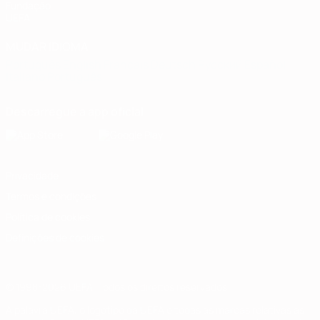
Fundação
UEFA
MUDAR IDIOMA
Português
English
Français
Deutsch
Русский
Español
Italiano
Português
Descarregue a app oficial
Privacidade
Termos e condições
Política de cookies
Definições de cookies
© 1998-2026 UEFA. Todos os direitos reservados
A palavra UEFA, o logótipo da UEFA e todas as marcas relativas às