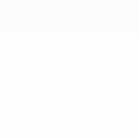
competições da UEFA estão protegidas por marcas registadas e/ou
direitos de autor da UEFA. As referidas marcas registadas não
podem ser utilizadas para qualquer fim comercial. A utilização do
UEFA.com implica o seu acordo com os Termos e Condições, e com
a Política de Privacidade.