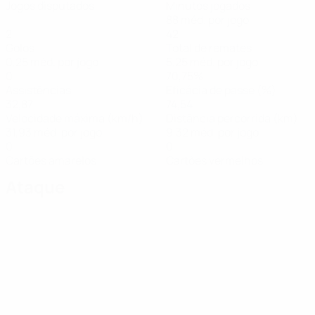
Jogos disputados
Minutos jogados
88 méd. por jogo
2
42
Golos
Total de remates
0,25 méd. por jogo
5,25 méd. por jogo
0
70,75%
Assistências
Eficácia de passe (%)
32,87
74,54
Velocidade máxima (km/h)
Distância percorrida (km)
31,93 méd. por jogo
9,32 méd. por jogo
0
0
Cartões amarelos
Cartões vermelhos
Ataque