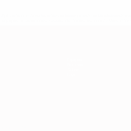
tps://pt.uefa.com/insideuefa/mediaservices/mediareleases/n
equipas-e-seleccoes-russas-de-todas-as-prov/'>Mais info
Equipas
Notícias
Sobre
Loja
no
Português