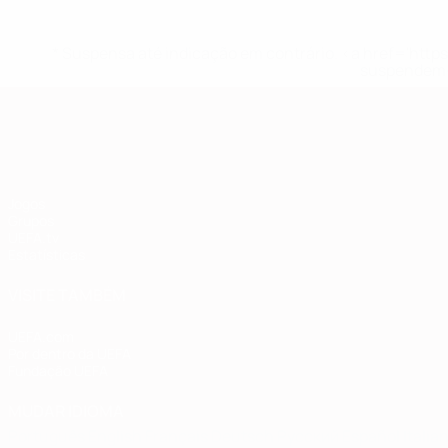
* Suspensa até indicação em contrário. <a href='ht
suspendem-
Qualificação Europeia
Jogos
Grupos
UEFA.tv
Estatísticas
VISITE TAMBÉM
UEFA.com
Por dentro da UEFA
Fundação UEFA
MUDAR IDIOMA
Português
English
Français
Deutsch
Русский
Español
Italia