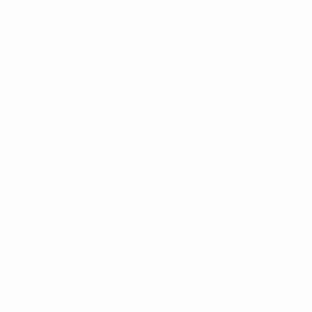
Minutos jogados
5,29 méd. por jogo
0
Assistências
28,17
Velocidade máxima (km/h)
26,34 méd. por jogo
0
Cartões amarelos