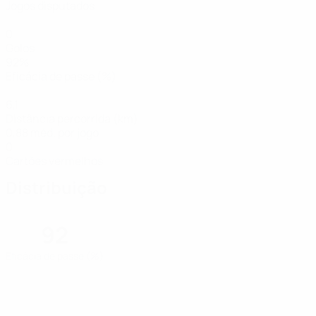
Jogos disputados
0
Golos
92%
Eficácia de passe (%)
6,1
Distância percorrida (km)
0,88 méd. por jogo
0
Cartões vermelhos
Distribuição
92
Eficácia de passe (%)