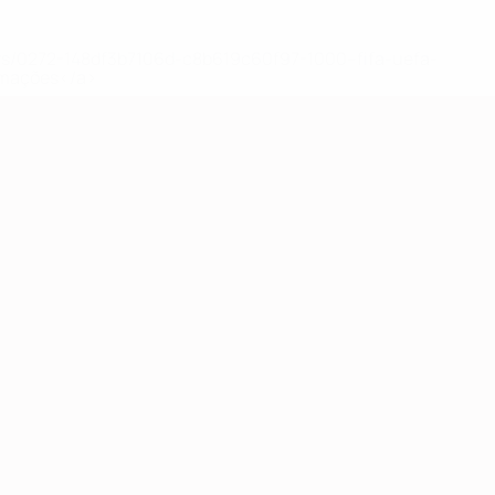
ews/0272-148df3b7106d-c8b619c60f97-1000--fifa-uefa-
rmações</a>