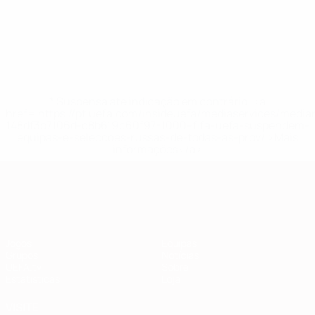
* Suspensa até indicação em contrário. <a
href='https://pt.uefa.com/insideuefa/mediaservices/medi
148df3b7106d-c8b619c60f97-1000--fifa-uefa-suspendem-
equipas-e-seleccoes-russas-de-todas-as-prov/'>Mais
informações</a>
Qualificação Europeia
Jogos
Equipas
Grupos
Notícias
UEFA.tv
Sobre
Estatísticas
Loja
VISITE