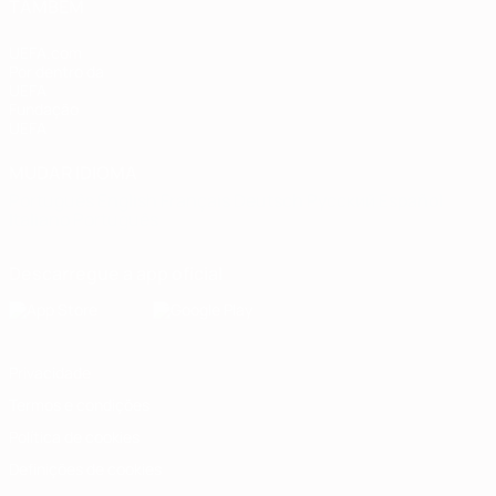
TAMBÉM
UEFA.com
Por dentro da
UEFA
Fundação
UEFA
MUDAR IDIOMA
Português
English
Français
Deutsch
Русский
Español
Italiano
Português
Descarregue a app oficial
Privacidade
Termos e condições
Política de cookies
Definições de cookies