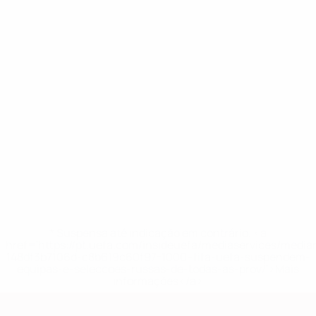
* Suspensa até indicação em contrário. <a
href='https://pt.uefa.com/insideuefa/mediaservices/medi
148df3b7106d-c8b619c60f97-1000--fifa-uefa-suspendem-
equipas-e-seleccoes-russas-de-todas-as-prov/'>Mais
informações</a>
Qualificação Europeia