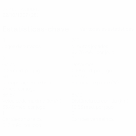
DATA DE NASCIMENTO
22/10/1997 (28)
Estatísticas-chave
Ver todas as estatísticas
8
742
Jogos disputados
Minutos jogados
92,75 méd. por jogo
2
7
Golos
Desarmes
0,25 méd. por jogo
0,88 méd. por jogo
56
95,13%
Recuperações de bola
Eficácia de passe (%)
7 méd. por jogo
36,67
84,19
Velocidade máxima (km/h)
Distância percorrida (km)
33,49 méd. por jogo
10,53 méd. por jogo
1
0
Cartões amarelos
Cartões vermelhos
0,13 méd. por jogo