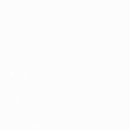
Jogos
Equipas
Grupos
Notícias
UEFA.tv
Sobre
Estatísticas
Loja
VISITE
TAMBÉM
UEFA.com
Por dentro da
UEFA
Fundação
UEFA
MUDAR IDIOMA
Português
English
Français
Deutsch
Русский
Español
Italiano
Português
Descarregue a app oficial