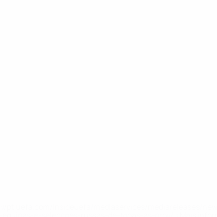
tps://pt.uefa.com/insideuefa/mediaservices/mediareleases/n
equipas-e-seleccoes-russas-de-todas-as-prov/'>Mais info