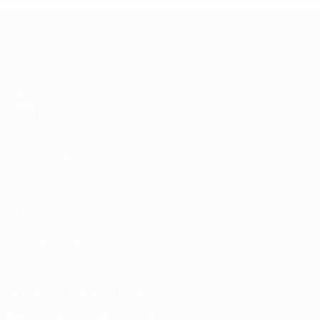
Qualificação Europeia
Jogos
Grupos
UEFA.tv
Estatísticas
VISITE TAMBÉM
UEFA.com
Por dentro da UEFA
Fundação UEFA
MUDAR IDIOMA
Português
English
Français
Deutsch
Русский
Español
Italia
Descarregue a app oficial