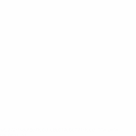
ews/0272-148df3b7106d-c8b619c60f97-1000--fifa-uefa-
rmações</a>