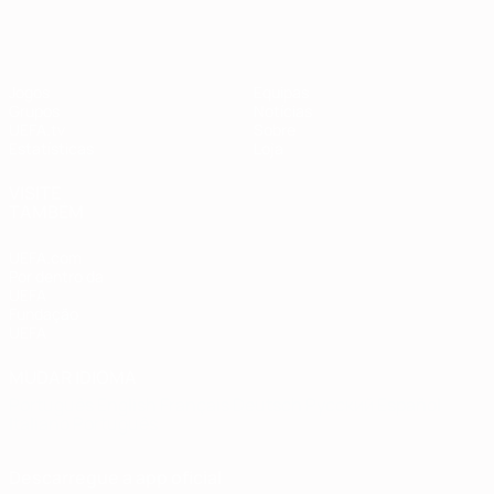
Jogos
Equipas
Grupos
Notícias
UEFA.tv
Sobre
Estatísticas
Loja
VISITE
TAMBÉM
UEFA.com
Por dentro da
UEFA
Fundação
UEFA
MUDAR IDIOMA
Português
English
Français
Deutsch
Русский
Español
Italiano
Português
Descarregue a app oficial