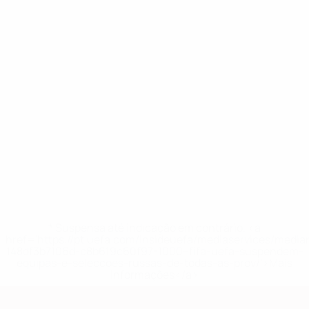
* Suspensa até indicação em contrário. <a
href='https://pt.uefa.com/insideuefa/mediaservices/medi
148df3b7106d-c8b619c60f97-1000--fifa-uefa-suspendem-
equipas-e-seleccoes-russas-de-todas-as-prov/'>Mais
informações</a>
Qualificação Europeia