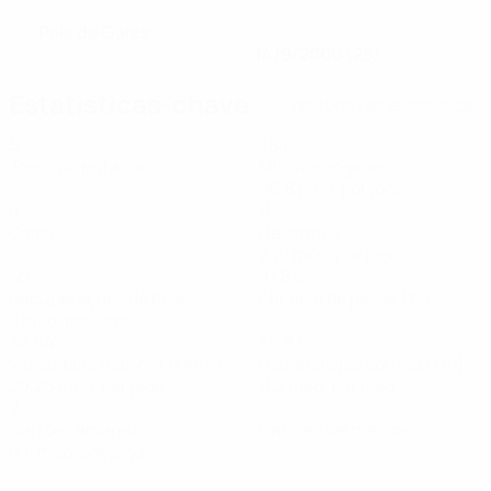
País de Gales
PAÍS
DATA DE NASCIMENTO
14/9/2000 (25)
Estatísticas-chave
Ver todas as estatísticas
5
454
Jogos disputados
Minutos jogados
90,8 méd. por jogo
0
11
Golos
Desarmes
2,21 méd. por jogo
40
87,8%
Recuperações de bola
Eficácia de passe (%)
8 méd. por jogo
32,64
55,97
Velocidade máxima (km/h)
Distância percorrida (km)
29,26 méd. por jogo
11,2 méd. por jogo
2
0
Cartões amarelos
Cartões vermelhos
0,4 méd. por jogo