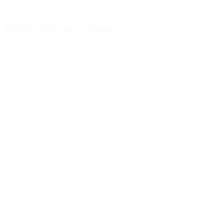
08/1/1999 (27)
Estatísticas-chave
Ver todas as estatísticas
3
270
Jogos disputados
Minutos jogados
38,58 méd. por jogo
0
5
Golos
Defesas
0,72 méd. por jogo
0
86%
Sem sofrer golos
Eficácia de passe (%)
24,95
13,66
Velocidade máxima (km/h)
Distância percorrida (km)
22,66 méd. por jogo
1,96 méd. por jogo
0
0
Cartões amarelos
Cartões vermelhos