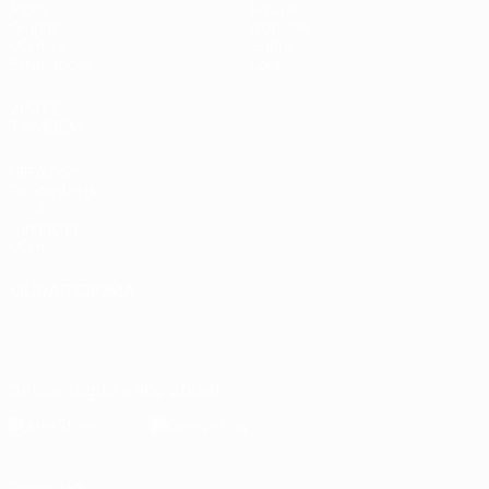
Jogos
Equipas
Grupos
Notícias
UEFA.tv
Sobre
Estatísticas
Loja
VISITE
TAMBÉM
UEFA.com
Por dentro da
UEFA
Fundação
UEFA
MUDAR IDIOMA
Português
English
Français
Deutsch
Русский
Español
Italiano
Português
Descarregue a app oficial
Privacidade