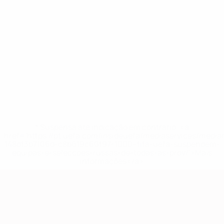
* Suspensa até indicação em contrário. <a
href='https://pt.uefa.com/insideuefa/mediaservices/medi
148df3b7106d-c8b619c60f97-1000--fifa-uefa-suspendem-
equipas-e-seleccoes-russas-de-todas-as-prov/'>Mais
informações</a>
Qualificação Europeia