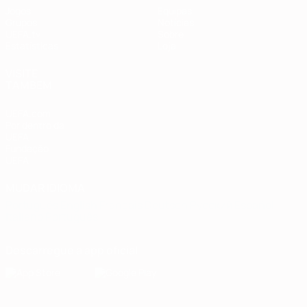
Jogos
Equipas
Grupos
Notícias
UEFA.tv
Sobre
Estatísticas
Loja
VISITE
TAMBÉM
UEFA.com
Por dentro da
UEFA
Fundação
UEFA
MUDAR IDIOMA
Português
English
Français
Deutsch
Русский
Español
Italiano
Português
Descarregue a app oficial