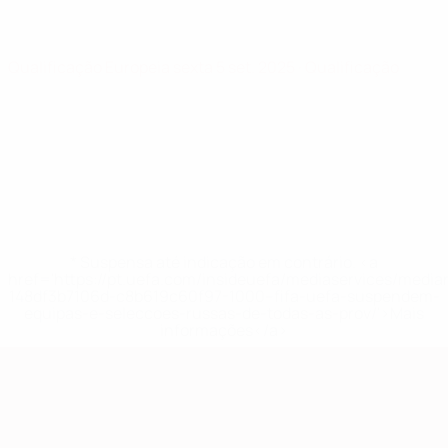
Qualificação Europeia
sexta 5 set. 2025
· Qualificação
* Suspensa até indicação em contrário. <a
href='https://pt.uefa.com/insideuefa/mediaservices/medi
148df3b7106d-c8b619c60f97-1000--fifa-uefa-suspendem-
equipas-e-seleccoes-russas-de-todas-as-prov/'>Mais
informações</a>
Qualificação Europeia