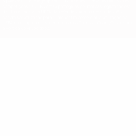
A palavra UEFA, o logótipo da UEFA e todas as marcas relativas às
competições da UEFA estão protegidas por marcas registadas e/ou
direitos de autor da UEFA. As referidas marcas registadas não
podem ser utilizadas para qualquer fim comercial. A utilização do
UEFA.com implica o seu acordo com os Termos e Condições, e com
a Política de Privacidade.