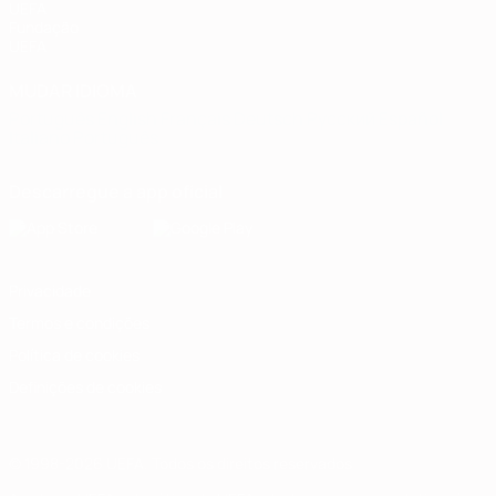
UEFA
Fundação
UEFA
MUDAR IDIOMA
Português
English
Français
Deutsch
Русский
Español
Italiano
Português
Descarregue a app oficial
Privacidade
Termos e condições
Política de cookies
Definições de cookies
© 1998-2026 UEFA. Todos os direitos reservados