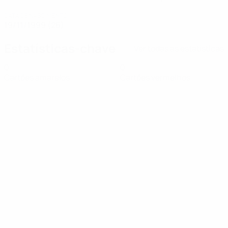
DATA DE NASCIMENTO
19/11/1999 (26)
Estatísticas-chave
Ver todas as estatísticas
0
0
Cartões amarelos
Cartões vermelhos