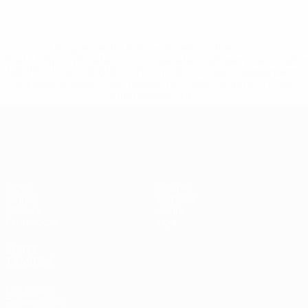
* Suspensa até indicação em contrário. <a
href='https://pt.uefa.com/insideuefa/mediaservices/medi
148df3b7106d-c8b619c60f97-1000--fifa-uefa-suspendem-
equipas-e-seleccoes-russas-de-todas-as-prov/'>Mais
informações</a>
Qualificação Europeia
Jogos
Equipas
Grupos
Notícias
UEFA.tv
Sobre
Estatísticas
Loja
VISITE
TAMBÉM
UEFA.com
Por dentro da