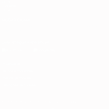
UEFA
Fundação
UEFA
MUDAR IDIOMA
Português
English
Français
Deutsch
Русский
Español
Italiano
Português
Descarregue a app oficial
Privacidade
Termos e condições
Política de cookies
Definições de cookies
© 1998-2026 UEFA. Todos os direitos reservados