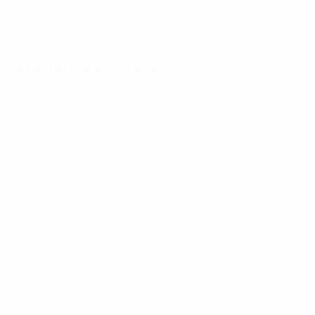
DATA DE NASCIMENTO
30/7/1998 (28)
Estatísticas-chave
Ver todas as estatísticas
0
0
Cartões amarelos
Cartões vermelhos