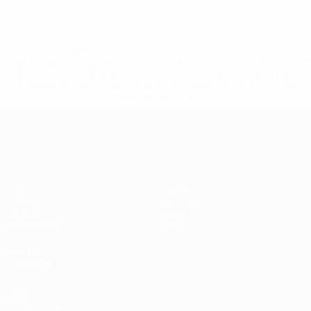
* Suspensa até indicação em contrário. <a
href='https://pt.uefa.com/insideuefa/mediaservices/medi
148df3b7106d-c8b619c60f97-1000--fifa-uefa-suspendem-
equipas-e-seleccoes-russas-de-todas-as-prov/'>Mais
informações</a>
Qualificação Europeia
Jogos
Equipas
Grupos
Notícias
UEFA.tv
Sobre
Estatísticas
Loja
VISITE
TAMBÉM
UEFA.com
Por dentro da