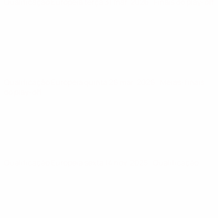
Qualificação Europeia
terça 31 mar. 2026
· Finais do play-off
Qualificação Europeia
quinta 26 mar. 2026
· Meias-finais
do play-off
Qualificação Europeia
sexta 14 nov. 2025
· Qualificação