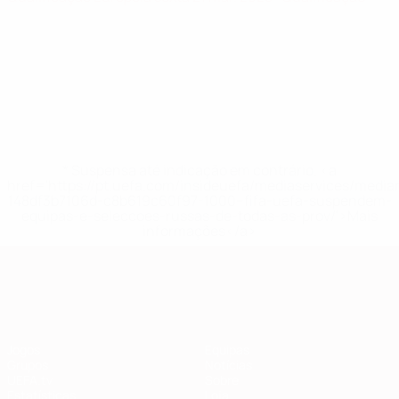
* Suspensa até indicação em contrário. <a
href='https://pt.uefa.com/insideuefa/mediaservices/medi
148df3b7106d-c8b619c60f97-1000--fifa-uefa-suspendem-
equipas-e-seleccoes-russas-de-todas-as-prov/'>Mais
informações</a>
Qualificação Europeia
Jogos
Equipas
Grupos
Notícias
UEFA.tv
Sobre
Estatísticas
Loja