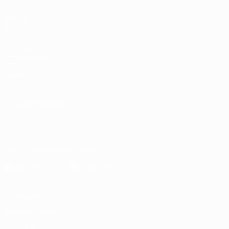
VISITE
TAMBÉM
UEFA.com
Por dentro da
UEFA
Fundação
UEFA
MUDAR IDIOMA
Português
English
Français
Deutsch
Русский
Español
Italiano
Português
Descarregue a app oficial
Privacidade
Termos e condições
Política de cookies