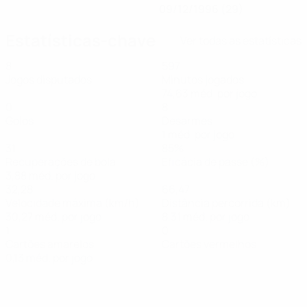
09/12/1996 (29)
Estatísticas-chave
Ver todas as estatísticas
8
597
Jogos disputados
Minutos jogados
74,63 méd. por jogo
0
8
Golos
Desarmes
1 méd. por jogo
31
85%
Recuperações de bola
Eficácia de passe (%)
3,88 méd. por jogo
32,28
66,47
Velocidade máxima (km/h)
Distância percorrida (km)
30,27 méd. por jogo
8,31 méd. por jogo
1
0
Cartões amarelos
Cartões vermelhos
0,13 méd. por jogo