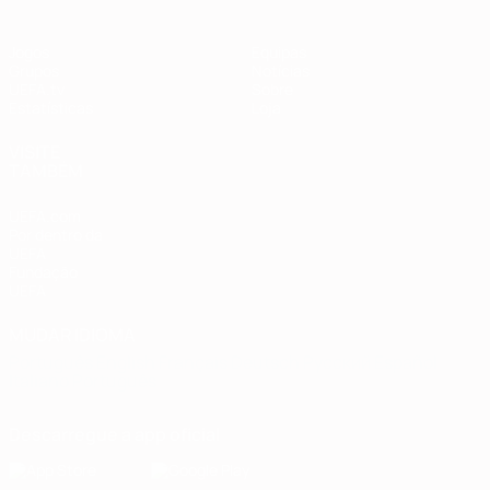
Jogos
Equipas
Grupos
Notícias
UEFA.tv
Sobre
Estatísticas
Loja
VISITE
TAMBÉM
UEFA.com
Por dentro da
UEFA
Fundação
UEFA
MUDAR IDIOMA
Português
English
Français
Deutsch
Русский
Español
Italiano
Português
Descarregue a app oficial