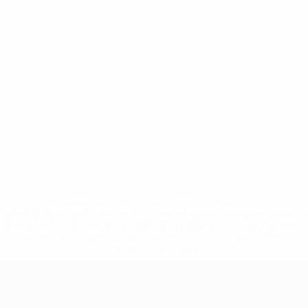
* Suspensa até indicação em contrário. <a
href='https://pt.uefa.com/insideuefa/mediaservices/medi
148df3b7106d-c8b619c60f97-1000--fifa-uefa-suspendem-
equipas-e-seleccoes-russas-de-todas-as-prov/'>Mais
informações</a>
Qualificação Europeia