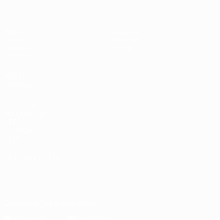
Jogos
Equipas
Grupos
Notícias
UEFA.tv
Sobre
Estatísticas
Loja
VISITE
TAMBÉM
UEFA.com
Por dentro da
UEFA
Fundação
UEFA
MUDAR IDIOMA
Português
English
Français
Deutsch
Русский
Español
Italiano
Português
Descarregue a app oficial