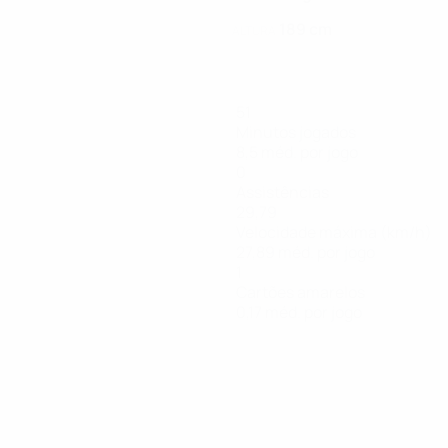
189 cm
ALTURA
51
Minutos jogados
8,5 méd. por jogo
0
Assistências
29,79
Velocidade máxima (km/h)
27,89 méd. por jogo
1
Cartões amarelos
0,17 méd. por jogo