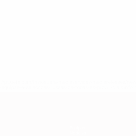
tps://pt.uefa.com/insideuefa/mediaservices/mediareleases/n
equipas-e-seleccoes-russas-de-todas-as-prov/'>Mais info
Equipas
Notícias