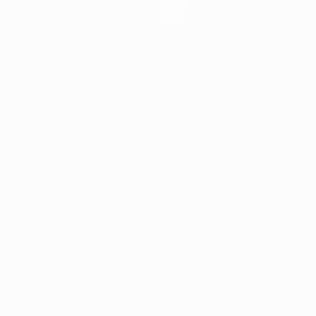
Sobre
Loja
no
Português