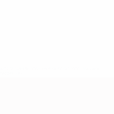
ews/0272-148df3b7106d-c8b619c60f97-1000--fifa-uefa-
rmações</a>