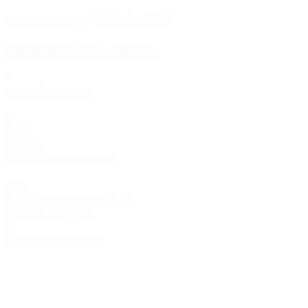
09/7/1995 (31)
DATA DE NASCIMENTO
Estatísticas-chave
3
Jogos disputados
0
Golos
94,34%
Eficácia de passe (%)
7,05
Distância percorrida (km)
1,18 méd. por jogo
0
Cartões vermelhos