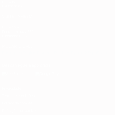
UEFA.tv
Estatísticas
VISITE TAMBÉM
UEFA.com
Por dentro da UEFA
Fundação UEFA
MUDAR IDIOMA
Português
English
Français
Deutsch
Русский
Español
Italia
Descarregue a app oficial
Privacidade
Termos e condições
Política de cookies
Definições de cookies