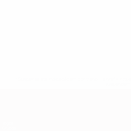
* Suspensa até indicação em contrário. <a href='ht
suspendem-
Qualificação Europeia
Jogos
Grupos