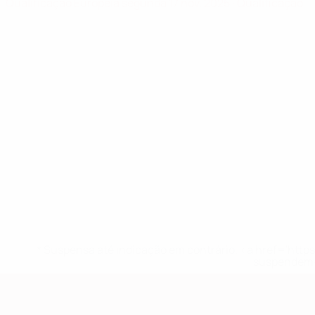
Qualificação Europeia
segunda 17 nov. 2025
· Qualificação
* Suspensa até indicação em contrário. <a href='ht
suspendem-
Qualificação Europeia