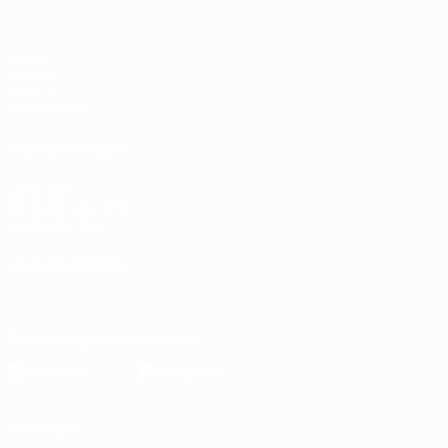
Jogos
Grupos
UEFA.tv
Estatísticas
VISITE TAMBÉM
UEFA.com
Por dentro da UEFA
Fundação UEFA
MUDAR IDIOMA
Português
English
Français
Deutsch
Русский
Español
Italia
Descarregue a app oficial
Privacidade