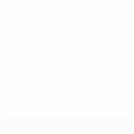
ews/0272-148df3b7106d-c8b619c60f97-1000--fifa-uefa-
rmações</a>