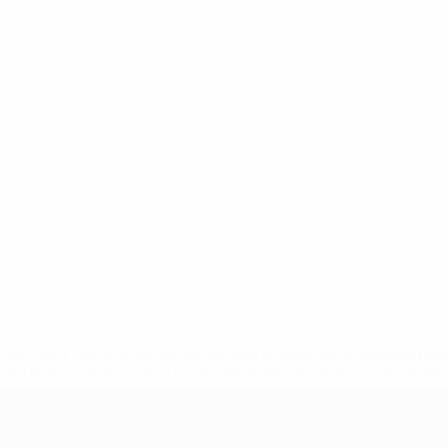
tps://pt.uefa.com/insideuefa/mediaservices/mediareleases/n
equipas-e-seleccoes-russas-de-todas-as-prov/'>Mais info